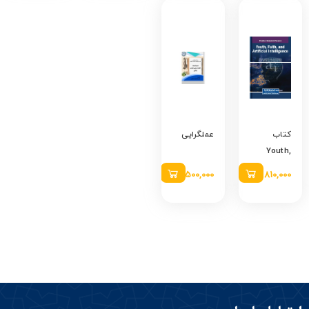
چالش های
فقهی
فراروی
اشتغال
زنان
کتاب
عملگرایی
Youth,
Faith, and
810,000
تومان
500,000
تومان
Artificial
Intelligence