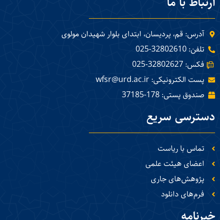
ارتباط با ما
آدرس: قم، پردیسان، ابتدای بلوار شهیدان مولوی
تلفن: 32802610-025
فکس: 32802627-025
پست الکترونیکی: wfsr@urd.ac.ir
صندوق پستی: 178-37185
دسترسی سریع
تماس با ریاست
اعضای هیئت علمی
پژوهش‌های جاری
فرم‌های دانلود
خبرنامه