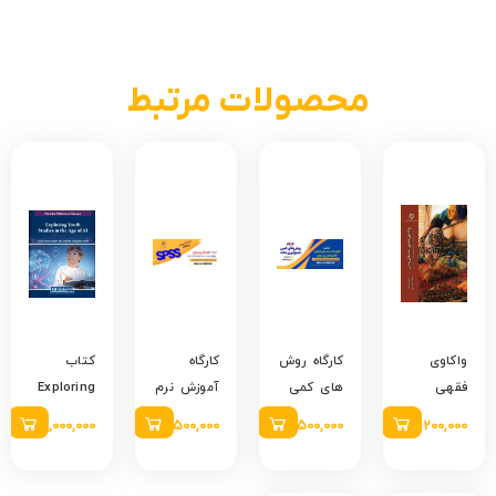
محصولات مرتبط
واکاوی
کارگاه روش
کارگاه
کتاب
فقهی
های کمی
آموزش نرم
Exploring
اشتغال
جمع آوری
افزار spss
Youth
200,000
تومان
500,000
تومان
500,000
تومان
1,000,000
تومان
زنان؛ سیری
داده
Studies in
تحلیلی در
the Age
مهم ترین
of AI