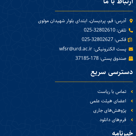
ارتباط با ما
آدرس: قم، پردیسان، ابتدای بلوار شهیدان مولوی
تلفن: 32802610-025
فکس: 32802627-025
پست الکترونیکی: wfsr@urd.ac.ir
صندوق پستی: 178-37185
دسترسی سریع
تماس با ریاست
اعضای هیئت علمی
پژوهش‌های جاری
فرم‌های دانلود
خبرنامه