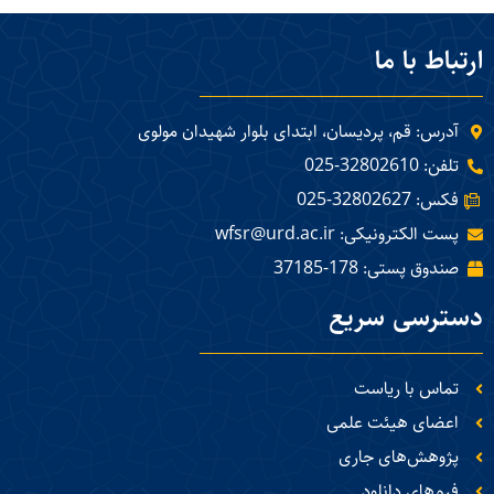
ارتباط با ما
آدرس: قم، پردیسان، ابتدای بلوار شهیدان مولوی
تلفن: 32802610-025
فکس: 32802627-025
پست الکترونیکی: wfsr@urd.ac.ir
صندوق پستی: 178-37185
دسترسی سریع
تماس با ریاست
اعضای هیئت علمی
پژوهش‌های جاری
فرم‌های دانلود