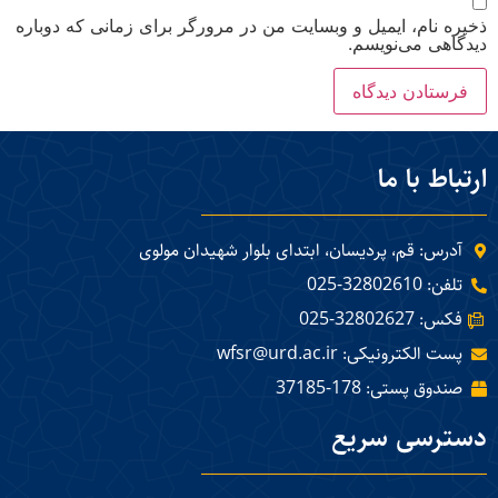
ذخیره نام، ایمیل و وبسایت من در مرورگر برای زمانی که دوباره
دیدگاهی می‌نویسم.
ارتباط با ما
آدرس: قم، پردیسان، ابتدای بلوار شهیدان مولوی
تلفن: 32802610-025
فکس: 32802627-025
پست الکترونیکی: wfsr@urd.ac.ir
صندوق پستی: 178-37185
دسترسی سریع