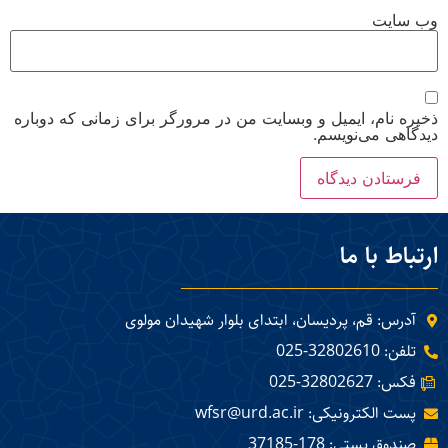
وب‌ سایت
ذخیره نام، ایمیل و وبسایت من در مرورگر برای زمانی که دوباره
دیدگاهی می‌نویسم.
ارتباط با ما
آدرس: قم، پردیسان، ابتدای بلوار شهیدان مولوی
تلفن: 32802610-025
فکس: 32802627-025
پست الکترونیکی: wfsr@urd.ac.ir
صندوق پستی: 178-37185