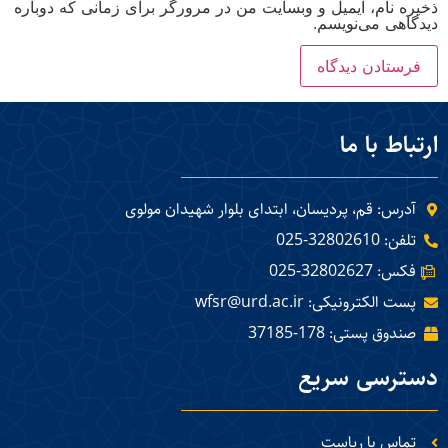
ذخیره نام، ایمیل و وبسایت من در مرورگر برای زمانی که دوباره
دیدگاهی می‌نویسم.
ارتباط با ما
آدرس: قم، پردیسان، ابتدای بلوار شهیدان مولوی
تلفن: 32802610-025
فکس: 32802627-025
پست الکترونیکی: wfsr@urd.ac.ir
صندوق پستی: 178-37185
دسترسی سریع
تماس با ریاست