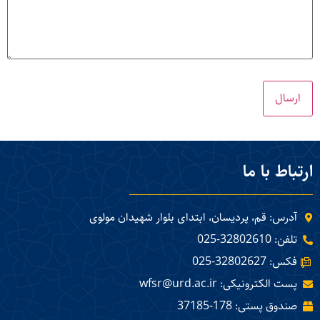
ارتباط با ما
آدرس: قم، پردیسان، ابتدای بلوار شهیدان مولوی
تلفن: 32802610-025
فکس: 32802627-025
پست الکترونیکی: wfsr@urd.ac.ir
صندوق پستی: 178-37185