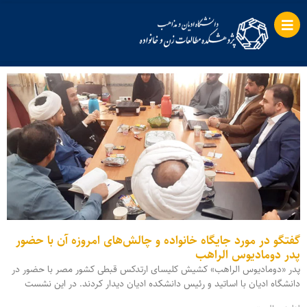
گفتگو در مورد جایگاه خانواده و چالش‌های امروزه آن با حضور
پدر دومادیوس الراهب
پدر «دومادیوس الراهب» کشیش کلیسای ارتدکس قبطی کشور مصر با حضور در
دانشگاه ادیان با اساتید و رئیس دانشکده ادیان دیدار کردند. در این نشست