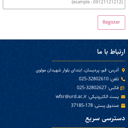
ارتباط با ما
آدرس: قم، پردیسان، ابتدای بلوار شهیدان مولوی
تلفن: 32802610-025
فکس: 32802627-025
پست الکترونیکی: wfsr@urd.ac.ir
صندوق پستی: 178-37185
دسترسی سریع