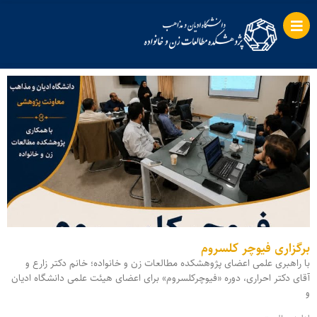
برگزاری فیوچر کلسروم
با راهبری علمی اعضای پژوهشکده مطالعات زن و خانواده؛ خانم دکتر زارع و
آقای دکتر احراری، دوره «فیوچرکلسروم» برای اعضای هیئت علمی دانشگاه ادیان
و