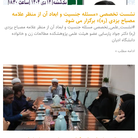
نشست تخصصی «مسئله جنسیت و ابعاد آن از منظر علامه
مصباح یزدی (ره)» برگزار می شود
#نشست_علمی_تخصصی مسئله جنسیت و ابعاد آن از منظر علامه مصباح یزدی
(ره) دکتر جواد پارسایی عضو هیئت علمی پژوهشکده مطالعات زن و خانواده
دانشگاه ادیان
ادامه مطلب »