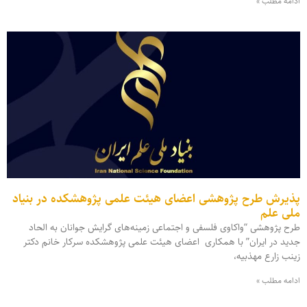
ادامه مطلب »
پذیرش طرح پژوهشی اعضای هیئت علمی پژوهشکده در بنیاد
ملی علم
طرح پژوهشی “واکاوی فلسفی و اجتماعی زمینه‌های گرایش جوانان به الحاد
جدید در ایران” با همکاری اعضای هیئت علمی پژوهشکده سرکار خانم دکتر
زینب زارع مهذبیه،
ادامه مطلب »