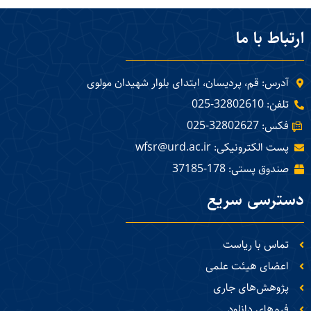
ارتباط با ما
آدرس: قم، پردیسان، ابتدای بلوار شهیدان مولوی
تلفن: 32802610-025
فکس: 32802627-025
پست الکترونیکی: wfsr@urd.ac.ir
صندوق پستی: 178-37185
دسترسی سریع
تماس با ریاست
اعضای هیئت علمی
پژوهش‌های جاری
فرم‌های دانلود