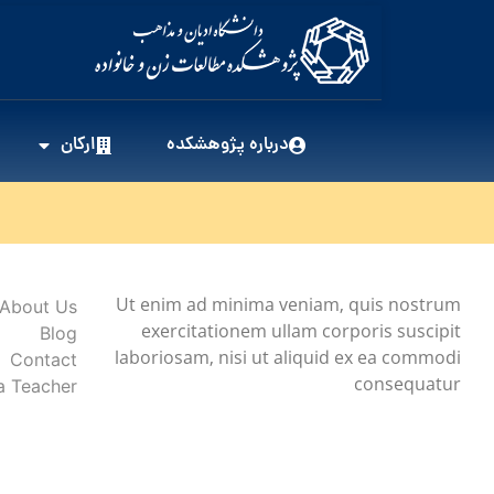
درباره پژوهشکده
ارکان
Ut enim ad minima veniam, quis nostrum
About Us
exercitationem ullam corporis suscipit
Blog
laboriosam, nisi ut aliquid ex ea commodi
Contact
consequatur
 Teacher