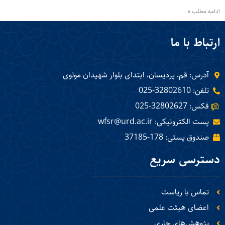
ادامه مطلب »
ارتباط با ما
آدرس: قم، پردیسان، ابتدای بلوار شهیدان مولوی
تلفن: 32802610-025
فکس: 32802627-025
پست الکترونیکی: wfsr@urd.ac.ir
صندوق پستی: 178-37185
دسترسی سریع
تماس با ریاست
اعضای هیئت علمی
پژوهش‌های جاری